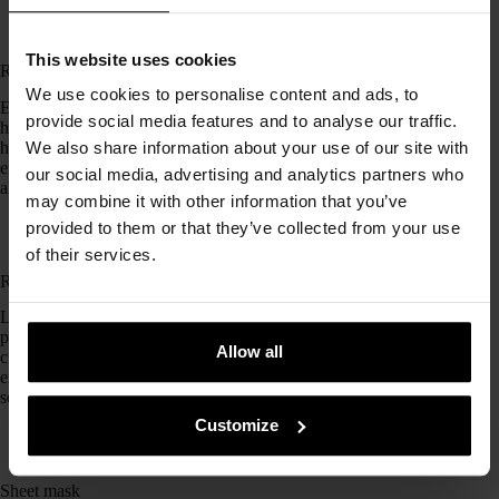
This website uses cookies
Refill
We use cookies to personalise content and ads, to
En inglés significa «rellenar» y en cosmética se utiliza para
provide social media features and to analyse our traffic.
hacer referencia a esos productos que rellenan otros que ya se
han terminado, sin necesidad de volver a adquirir el producto
We also share information about your use of our site with
entero. De esta forma, cuidamos un poquito más el planeta y
our social media, advertising and analytics partners who
ahorramos.
may combine it with other information that you’ve
provided to them or that they’ve collected from your use
of their services.
Roller
Los rollers faciales son rodillos ¡y hay muchos tipos! El más
popular es un rodillo de piedras preciosas, normalmente de
Allow all
cuarzo rosa o jade, que sirve para masajear el rostro. También
existen los
dermarollers
: rodillos con microagujas. Este suele
ser un tratamiento de estética realizado por profesionales.
Customize
Sheet mask