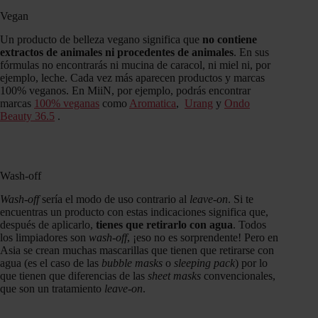
Vegan
Un producto de belleza vegano significa que
no contiene
extractos de animales ni procedentes de animales
. En sus
fórmulas no encontrarás ni mucina de caracol, ni miel ni, por
ejemplo, leche. Cada vez más aparecen productos y marcas
100% veganos. En MiiN, por ejemplo, podrás encontrar
marcas
100% veganas
como
Aromatica
,
Urang
y
Ondo
Beauty 36.5
.
Wash-off
Wash-off
sería el modo de uso contrario al
leave-on
. Si te
encuentras un producto con estas indicaciones significa que,
después de aplicarlo,
tienes que retirarlo con agua
. Todos
los limpiadores son
wash-off
, ¡eso no es sorprendente! Pero en
Asia se crean muchas mascarillas que tienen que retirarse con
agua (es el caso de las
bubble masks
o
sleeping pack
) por lo
que tienen que diferencias de las
sheet masks
convencionales,
que son un tratamiento
leave-on
.