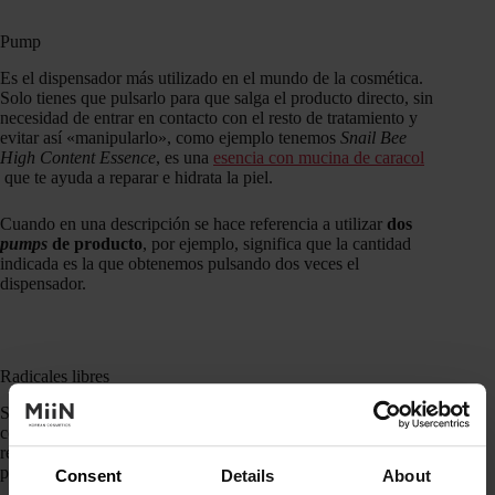
Pump
Es el dispensador más utilizado en el mundo de la cosmética.
Solo tienes que pulsarlo para que salga el producto directo, sin
necesidad de entrar en contacto con el resto de tratamiento y
evitar así «manipularlo», como ejemplo tenemos
Snail Bee
High Content Essence
, es una
esencia con mucina de caracol
que te ayuda a reparar e hidrata la piel.
Cuando en una descripción se hace referencia a utilizar
dos
pumps
de producto
, por ejemplo, significa que la cantidad
indicada es la que obtenemos pulsando dos veces el
dispensador.
Radicales libres
Solemos denominar «radicales libres» a aquellas moléculas
con una capacidad de reacción muy elevada y que pueden
resultar problemas de rojeces, irritación e incluso quemaduras
para nuestra piel.
Consent
Details
About