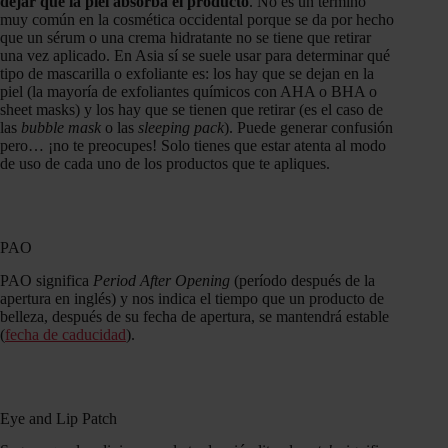
dejar que la piel absorba el producto
. No es un término
muy común en la cosmética occidental porque se da por hecho
que un sérum o una crema hidratante no se tiene que retirar
una vez aplicado. En Asia sí se suele usar para determinar qué
tipo de mascarilla o exfoliante es: los hay que se dejan en la
piel (la mayoría de exfoliantes químicos con AHA o BHA o
sheet masks) y los hay que se tienen que retirar (es el caso de
las
bubble mask
o las
sleeping pack
). Puede generar confusión
pero… ¡no te preocupes! Solo tienes que estar atenta al modo
de uso de cada uno de los productos que te apliques.
PAO
PAO significa
Period After Opening
(período después de la
apertura en inglés) y nos indica el tiempo que un producto de
belleza, después de su fecha de apertura, se mantendrá estable
(
fecha de caducidad
).
Eye and Lip Patch