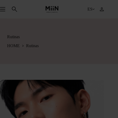
Saltar
al
ES
contenido
Rutinas
HOME
Rutinas