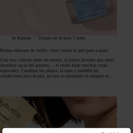
In
Rutinas
Tiempo de lectura
5 mins
Rutina skincare de otoño: cómo cuidar tu piel paso a paso
Una taza caliente entre las manos, el jersey favorito que tanto
deseabas sacar del armario… el otoño tiene muchas cosas
especiales. Cambian los planes, la ropa y también las
condiciones para tu piel, así que es momento de adaptar tu…