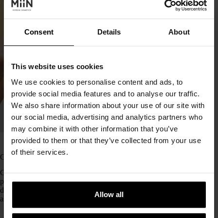
Consent
Details
About
This website uses cookies
We use cookies to personalise content and ads, to
provide social media features and to analyse our traffic.
We also share information about your use of our site with
our social media, advertising and analytics partners who
may combine it with other information that you’ve
In
Rutinas
Tiempo de lectura
7 mins
provided to them or that they’ve collected from your use
of their services.
Cuidado corporal coreano: tratamientos y rutinas para la piel
Cuando escuchamos hablar de K-beauty, seguro que lo
primero que nos viene a la cabeza es la rutina facial coreana
de 10 pasos. ¿Quién no conoce los famosos sérums de centella
Allow all
asiática, los increíbles solares o los sistemas de doble…