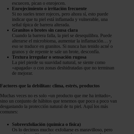
escuecen, pican o enrojecen.
Enrojecimiento o irritación frecuente
Si no sueles tener rojeces, pero ahora sí, esto puede
indicar que tu piel está inflamada y vulnerable, una
señal típica de barrera alterada.
Granitos o brotes sin causa clara
Cuando la barrera falla, la piel se desequilibra. Puede
alterarse el microbioma, aumentar la inflamación… y
eso se traduce en granitos. Si nunca has tenido acné o
granos y de repente te sale un brote, desconfía.
Textura irregular o sensación rugosa
La piel pierde su suavidad natural, se siente como
«apagada» o con zonas deshidratadas que no terminan
de mejorar.
Factores que la debilitan: clima, estrés, productos
Muchas veces no es solo «un producto que me ha irritado»,
sino un conjunto de hábitos que tenemos que poco a poco van
desgastando la protección natural de tu piel. Aquí los más
comunes:
Sobreexfoliación (química o física)
Os lo decimos mucho: exfoliarse es maravilloso, pero