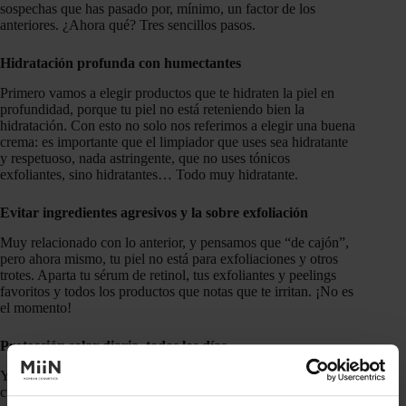
sospechas que has pasado por, mínimo, un factor de los
anteriores. ¿Ahora qué? Tres sencillos pasos.
Hidratación profunda con humectantes
Primero vamos a elegir productos que te hidraten la piel en
profundidad, porque tu piel no está reteniendo bien la
hidratación. Con esto no solo nos referimos a elegir una buena
crema: es importante que el limpiador que uses sea hidratante
y respetuoso, nada astringente, que no uses tónicos
exfoliantes, sino hidratantes… Todo muy hidratante.
Evitar ingredientes agresivos y la sobre exfoliación
Muy relacionado con lo anterior, y pensamos que “de cajón”,
pero ahora mismo, tu piel no está para exfoliaciones y otros
trotes. Aparta tu sérum de retinol, tus exfoliantes y peelings
favoritos y todos los productos que notas que te irritan. ¡No es
el momento!
Protección solar diaria, todos los días
Ya te lo hemos dicho antes: el sol puede dañar tu barrera
cutánea, y empeorar una que ya está comprometida. Es