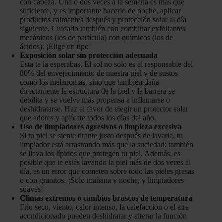
con cabeza. Una o dos veces a la semana es más que
suficiente, y es importante hacerlo de noche, aplicar
productos calmantes después y protección solar al día
siguiente. Cuidado también con combinar exfoliantes
mecánicos (los de partícula) con químicos (los de
ácidos). ¡Elige un tipo!
Exposición solar sin protección adecuada
Esta te la esperabas. El sol no solo es el responsable del
80% del envejecimiento de nuestra piel y de sustos
como los melanomas, sino que también daña
directamente la estructura de la piel y la barrera se
debilita y se vuelve más propensa a inflamarse o
deshidratarse. Haz el favor de elegir un protector solar
que adores y aplícate todos los días del año.
Uso de limpiadores agresivos o limpieza excesiva
Si tu piel se siente tirante justo después de lavarla, tu
limpiador está arrastrando más que la suciedad: también
se lleva los lípidos que protegen tu piel. Además, es
posible que te estés lavando la piel más de dos veces al
día, es un error que cometen sobre todo las pieles grasas
o con granitos. ¡Solo mañana y noche, y limpiadores
suaves!
Climas extremos o cambios bruscos de temperatura
Frío seco, viento, calor intenso, la calefacción o el aire
acondicionado pueden deshidratar y alterar la función