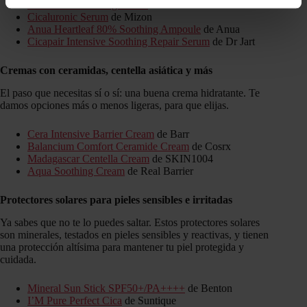
Rich Moist Soothing Serum
de Klairs
Cicaluronic Serum
de Mizon
Anua Heartleaf 80% Soothing Ampoule
de Anua
Cicapair Intensive Soothing Repair Serum
de Dr Jart
Cremas con ceramidas, centella asiática y más
El paso que necesitas sí o sí: una buena crema hidratante. Te
damos opciones más o menos ligeras, para que elijas.
Cera Intensive Barrier Cream
de Barr
Balancium Comfort Ceramide Cream
de Cosrx
Madagascar Centella Cream
de SKIN1004
Aqua Soothing Cream
de Real Barrier
Protectores solares para pieles sensibles e irritadas
Ya sabes que no te lo puedes saltar. Estos protectores solares
son minerales, testados en pieles sensibles y reactivas, y tienen
una protección altísima para mantener tu piel protegida y
cuidada.
Mineral Sun Stick SPF50+/PA++++
de Benton
I’M Pure Perfect Cica
de Suntique