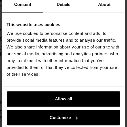
esencial que elijas un solar, a ser posible mineral y para piel
Consent
Details
About
sensible, y que seas constante con él.
This website uses cookies
Cosmética coreana para reducir daños en la barrera
We use cookies to personalise content and ads, to
Limpieza suave y respetuosa
provide social media features and to analyse our traffic.
We also share information about your use of our site with
Apúntate estos desmaquillantes y limpiadores al agua aptos
para una doble limpieza en piel sensible o alterada:
our social media, advertising and analytics partners who
may combine it with other information that you’ve
Bellflower Cleansing Balm
de Hwarang
provided to them or that they’ve collected from your use
Gentle Black Deep Cleansing Oil de Klairs
of their services.
Natural Cleansing Oil
de Urang
Rich Moist Foaming Cleanser
de Klairs
Creamy Bubble Foam Cleanser
de Urang
Cleanse Me Softly Milk Cleanser
de Sioris
Allow all
Sérums calmantes con ingredientes reparadores
Estos sérums calmantes y súper hidratantes son perfectos para
empezar a reparar la barrera de tu piel.
Customize