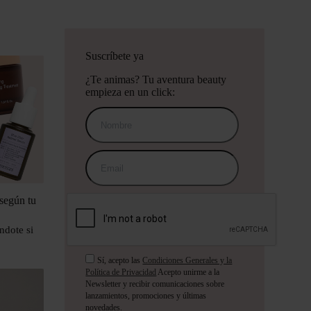
Suscríbete ya
¿Te animas? Tu aventura beauty
empieza en un click:
 según tu
ndote si
Sí, acepto las
Condiciones Generales y la
Política de Privacidad
Acepto unirme a la
Newsletter y recibir comunicaciones sobre
lanzamientos, promociones y últimas
novedades.