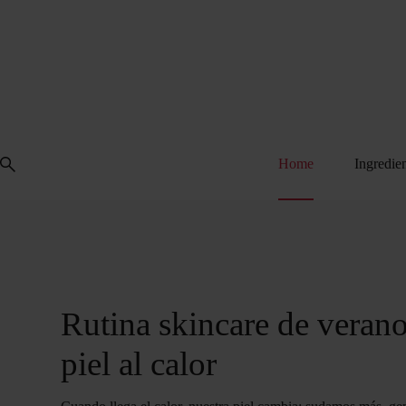
Saltar
al
contenido
Home
Ingredie
Rutina skincare de veran
piel al calor