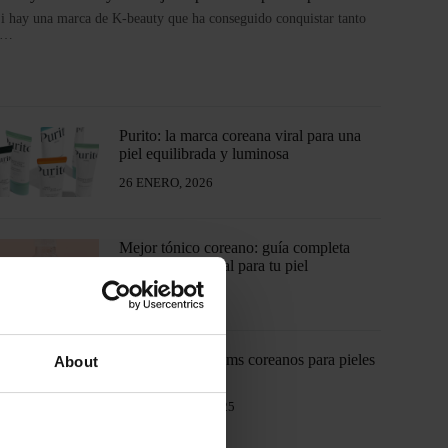
i hay una marca de K-beauty que ha conseguido conquistar tanto
a…
Purito: la marca coreana viral para una
piel equilibrada y luminosa
26 ENERO, 2026
Mejor tónico coreano: guía completa
para elegir el ideal para tu piel
19 ENERO, 2026
Los mejores sérums coreanos para pieles
About
maduras
4 DICIEMBRE, 2025