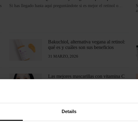
s
Si has llegado hasta aquí preguntándote si es mejor el retinol o…
S
Bakuchiol, alternativa vegana al retinol:
qué es y cuáles son sus beneficios
31 MARZO, 2026
Las mejores mascarillas con vitamina C
para iluminar el rostro
5 FEBRERO, 2026
Niacinamida: para qué sirve y cómo
Details
usarla en tu rutina
29 DICIEMBRE, 2025