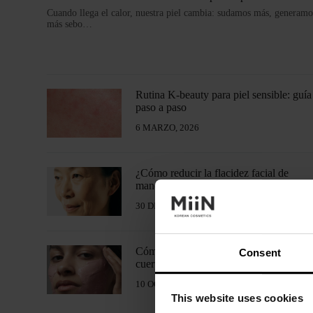
Cuando llega el calor, nuestra piel cambia: sudamos más, generamo
más sebo…
Rutina K-beauty para piel sensible: guía
paso a paso
6 MARZO, 2026
¿Cómo reducir la flacidez facial de
manera más efectiva?
30 DICIEMBRE, 2025
Cómo exfoliar la piel del rostro y del
Consent
cuerpo correctamente
10 OCTUBRE, 2025
This website uses cookies