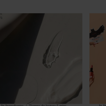
In
Ingredientes
Tiempo de lectura
5 mins
In
I