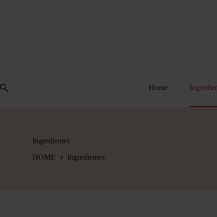
Saltar
al
contenido
Home
Ingredie
Ingredientes
HOME
Ingredientes