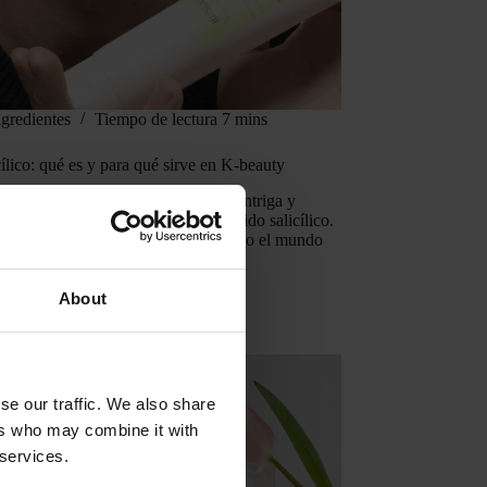
ngredientes
Tiempo de lectura
7 mins
ílico: qué es y para qué sirve en K-beauty
cido exfoliante que genera interés, intriga y
untas en el mundo beauty, es el ácido salicílico.
irve el ácido salicílico y por qué todo el mundo
él? ¿Cómo se usa? ¿De verdad…
About
se our traffic. We also share
ers who may combine it with
 services.