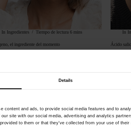
In
Ingredientes
Tiempo de lectura
6 mins
In
I
eno, el ingrediente del momento
Ácido salic
amente abrimos TikTok y… colágeno por todas partes.
Si hay un á
s, cremas, mascarillas… Todo el mundo habla del
muchas preg
o glow, de glass skin y de cómo mantener la piel firme
¿Para qué s
osa más tiempo con este ingrediente. Pero, más allá del
habla de 
,…
Details
e content and ads, to provide social media features and to analy
 our site with our social media, advertising and analytics partn
 provided to them or that they’ve collected from your use of their