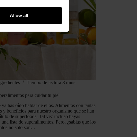
Allow all
ngredientes
Tiempo de lectura
8 mins
peralimentos para cuidar tu piel​
 ya has oído hablar de ellos. Alimentos con tantas
s y beneficios para nuestro organismo que se han
ítulo de superfoods. Tal vez incluso hayas
una lista de superalimentos. Pero, ¿sabías que los
ntos no solo son…