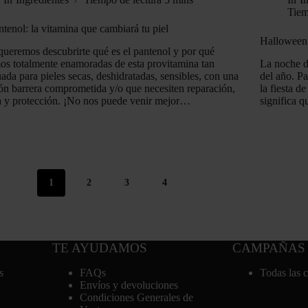
Tiem
ntenol: la vitamina que cambiará tu piel
Halloween 
ueremos descubrirte qué es el pantenol y por qué
os totalmente enamoradas de esta provitamina tan
La noche d
ada para pieles secas, deshidratadas, sensibles, con una
del año. Pa
ón barrera comprometida y/o que necesiten reparación,
la fiesta d
 y protección. ¡No nos puede venir mejor…
significa 
1
2
3
4
TE AYUDAMOS
CAMPAÑAS
s
FAQs
Todas las 
Envíos y devoluciones
Condiciones Generales de