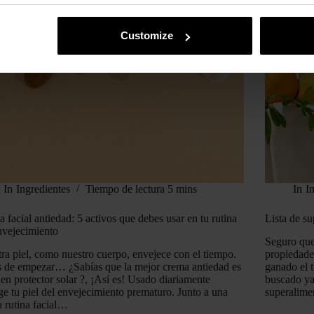
Customize
In
Ingredientes
Tiempo de lectura
5 mins
In
I
a facial antiedad: 5 activos que debes usar en tu rutina
Lista de su
nvejecimiento
Seguro que
ra piel, como nuestro cuerpo, envejece con el tiempo.
propiedade
 de empezar… ¿Sabías que la mejor crema antiedad es
ganado el t
en protector solar ?, ¡Así es! Usado diariamente
buscado ya 
ge tu piel del envejecimiento prematuro. Junto a una
superalime
 rutina facial…