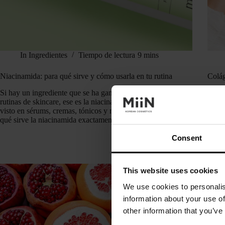
In
Ingredientes
Tiempo de lectura
9 mins
Niacinamida: para qué sirve y cómo usarla en tu rutina
Colág
Si hay un ingrediente que se ha ganado un lugar fijo en las
Últim
rutinas de skincare, ese es la niacinamida. Seguro que la has
Sérum
visto en sérums, cremas, tónicos y mascarillas… pero ¿para
efect
qué sirve la niacinamida exactamente y por…
y jug
hype
Consent
This website uses cookies
We use cookies to personalis
information about your use of
other information that you’ve