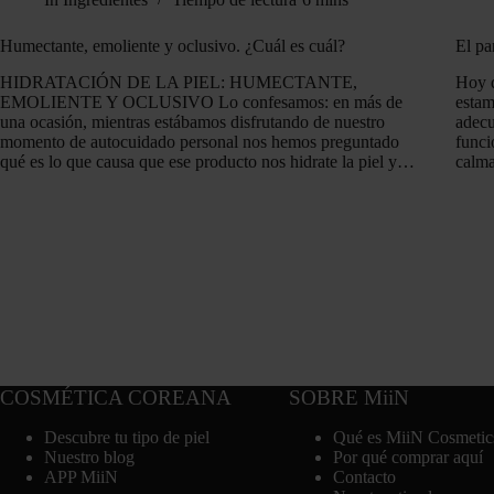
Humectante, emoliente y oclusivo. ¿Cuál es cuál?
El pa
HIDRATACIÓN DE LA PIEL: HUMECTANTE,
Hoy q
EMOLIENTE Y OCLUSIVO Lo confesamos: en más de
estam
una ocasión, mientras estábamos disfrutando de nuestro
adecu
momento de autocuidado personal nos hemos preguntado
funci
qué es lo que causa que ese producto nos hidrate la piel y…
calma
COSMÉTICA COREANA
SOBRE MiiN
Descubre tu tipo de piel
Qué es MiiN Cosmetic
Nuestro blog
Por qué comprar aquí
APP MiiN
Contacto