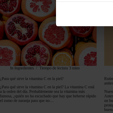
In
Ingredientes
Tiempo de lectura
3 mins
¿Para qué sirve la vitamina C en la piel?
Rutin
antie
¿Para qué sirve la vitamina C en la piel? La vitamina C está
a la orden del día. Probablemente sea la vitamina más
Nuest
famosa, ¿quién no ha escuchado que hay que beberse rápido
Antes
el zumo de naranja para que no…
un bu
prote
buena