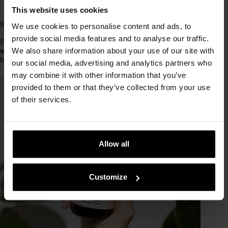
Sodium Pantothenate
This website uses cookies
9 productos en MiiN Cosmetics formulado con pantenol
We use cookies to personalise content and ads, to
provide social media features and to analyse our traffic.
El pantenol es espectaculares para
pieles sensibles, muy
secas, deshidratadas
o que necesitan reparar y proteger su
We also share information about your use of our site with
barrera.
our social media, advertising and analytics partners who
may combine it with other information that you’ve
provided to them or that they’ve collected from your use
of their services.
Allow all
Customize