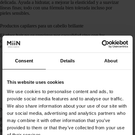
delicada. Ayuda a hidratar, a mejorar la elasticidad y a suavizar
líneas finas; todo con una fórmula bien tolerada incluso por
pieles sensibles.
Productos capilares para un cabello brillante
El glass hair no se consigue por casualidad sino con los
cuidados capilares adecuados, y estos de K-beauty te
encantarán.
Real Argan Repairing Shampoo
de Rated Green:
Consent
Details
About
formulado con
aceite de argán
prensado en frío, ayuda
a nutrir el cabello seco o dañado. Mejora la suavidad y
aporta brillo sin apelmazar.
Rosy Night Repair Hair Essence
de anillO: el toque
This website uses cookies
final perfecto. Una
esencia capilar
ligera que ayuda a
We use cookies to personalise content and ads, to
reparar e hidratar el cabello dejándolo más brillante y
manejable.
provide social media features and to analyse our traffic.
We also share information about your use of our site with
Nuevas texturas y formatos
our social media, advertising and analytics partners who
En Corea del Sur no solo se innova con ingredientes, también
may combine it with other information that you’ve
con cómo se aplican. Los formatos están pensados para
provided to them or that they’ve collected from your use
mejorar la eficacia, adaptarse a nuestro ritmo de vida y,
of their services.