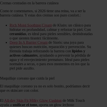
Cremas centradas en la barrera cutánea
Como te comentamos, si 2026 tiene una reina, va a ser la
barrera cutánea. Y estas dos cremas son puro confort.:
Rich Moist Soothing Cream
de Klairs: un clásico para
hidratar en profundidad, calmar y reforzar la piel. Con
ceramidas
, es ideal para pieles sensibles, deshidratadas
o que sienten tirantez fácilmente.
Deep In A Barrier Cream
de Sioris: una joya para
quienes buscan nutrición, reparación y prevención. Su
fórmula trabaja reforzando la barrera con
lípidos y
activos calmantes
, ayudando a prevenir la pérdida de
agua y el envejecimiento prematuro. Ideal para pieles
normales a secas, o para esos momentos en los que la
piel pide auxilio.
Maquillaje coreano que cuida la piel
El maquillaje coreano ya no es solo bonito, podríamos decir
que es skincare con color.
El
All-day Skin Fit Milky Glow Cushion
de Milk Touch
ayuda a
unificar el tono
, aporta un glow lechoso