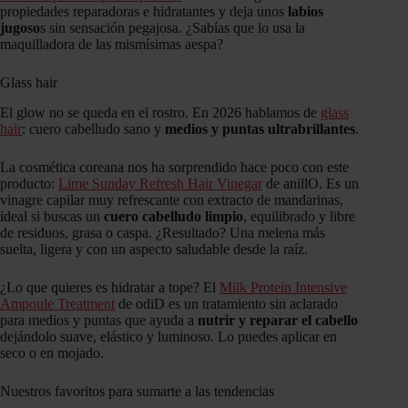
propiedades reparadoras e hidratantes y deja unos
labios
jugoso
s sin sensación pegajosa. ¿Sabías que lo usa la
maquilladora de las mismísimas aespa?
Glass hair
El glow no se queda en el rostro. En 2026 hablamos de
glass
hair
: cuero cabelludo sano y
medios y puntas ultrabrillantes
.
La cosmética coreana nos ha sorprendido hace poco con este
producto:
Lime Sunday Refresh Hair Vinegar
de anillO. Es un
vinagre capilar muy refrescante con extracto de mandarinas,
ideal si buscas un
cuero cabelludo limpio
, equilibrado y libre
de residuos, grasa o caspa. ¿Resultado? Una melena más
suelta, ligera y con un aspecto saludable desde la raíz.
¿Lo que quieres es hidratar a tope? El
Milk Protein Intensive
Ampoule Treatment
de odiD es un tratamiento sin aclarado
para medios y puntas que ayuda a
nutrir y reparar el cabello
dejándolo suave, elástico y luminoso. Lo puedes aplicar en
seco o en mojado.
Nuestros favoritos para sumarte a las tendencias