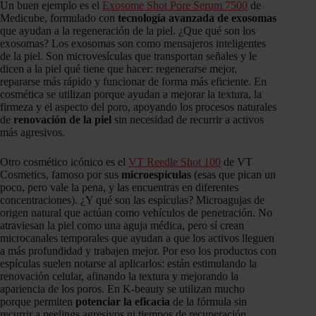
Un buen ejemplo es el
Exosome Shot Pore Serum 7500
de
Medicube, formulado con
tecnología avanzada de exosomas
que ayudan a la regeneración de la piel. ¿Que qué son los
exosomas? Los exosomas son como mensajeros inteligentes
de la piel. Son microvesículas que transportan señales y le
dicen a la piel qué tiene que hacer: regenerarse mejor,
repararse más rápido y funcionar de forma más eficiente. En
cosmética se utilizan porque ayudan a mejorar la textura, la
firmeza y el aspecto del poro, apoyando los procesos naturales
de
renovación de la piel
sin necesidad de recurrir a activos
más agresivos.
Otro cosmético icónico es el
VT Reedle Shot 100
de VT
Cosmetics, famoso por sus
microespículas
(esas que pican un
poco, pero vale la pena, y las encuentras en diferentes
concentraciones). ¿Y qué son las espículas? Microagujas de
origen natural que actúan como vehículos de penetración. No
atraviesan la piel como una aguja médica, pero sí crean
microcanales temporales que ayudan a que los activos lleguen
a más profundidad y trabajen mejor. Por eso los productos con
espículas suelen notarse al aplicarlos: están estimulando la
renovación celular, afinando la textura y mejorando la
apariencia de los poros. En K-beauty se utilizan mucho
porque permiten
potenciar la eficacia
de la fórmula sin
recurrir a peelings agresivos ni tiempos de recuperación.