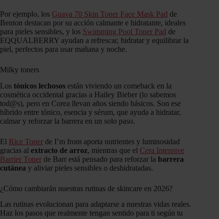
Por ejemplo, los
Guava 70 Skin Toner Face Mask Pad
de
Benton destacan por su acción calmante e hidratante, ideales
para pieles sensibles, y los
Swimming Pool Toner Pad
de
EQQUALBERRY ayudan a refrescar, hidratar y equilibrar la
piel, perfectos para usar mañana y noche.
Milky toners
Los
tónicos lechosos
están viviendo un comeback en la
cosmética occidental gracias a Hailey Bieber (lo sabemos
tod@s), pero en Corea llevan años siendo básicos. Son ese
híbrido entre tónico, esencia y sérum, que ayuda a hidratar,
calmar y reforzar la barrera en un solo paso.
El
Rice Toner
de I’m from aporta nutrientes y luminosidad
gracias al
extracto de arroz
, mientras que el
Cera Intensive
Barrier Toner
de Barr está pensado para reforzar la
barrera
cutánea
y aliviar pieles sensibles o deshidratadas.
¿Cómo cambiarán nuestras rutinas de skincare en 2026?
Las rutinas evolucionan para adaptarse a nuestras vidas reales.
Haz los pasos que realmente tengan sentido para ti según tu