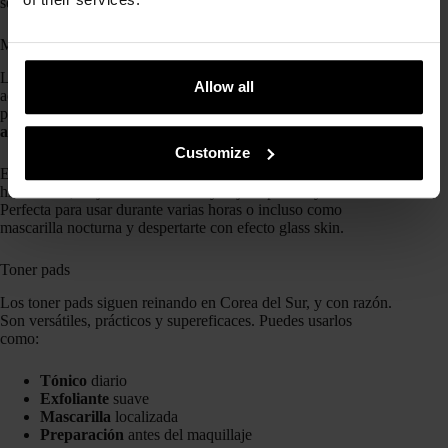
seamos sincer@s, hacernos el skincare más apetecible.
Mascarillas de hidrogel
Las mascarillas de hidrogel son una de las grandes tendencias
Allow all
actuales. Se aplican como una segunda piel y, a medida que
pasan las horas, se vuelven transparentes, señal de que los
activos
se han ido absorbiendo.
Customize
El
Bean Collagen Hydrogel Mask Pack
de mixsoon sella la
hidratación, mejora la elasticidad y deja la piel muy
luminosa
.
Perfecta para usar durante varias horas o incluso como
mascarilla nocturna y despertarte con efecto glass skin.
Toner pads
Los toner pads siguen reinando en Corea del Sur, y con razón.
Son versátiles, prácticos y supereficaces. Puedes usarlos
como:
Tónico
diario
Exfoliante
suave
Mascarilla
localizada
Preparación
antes del maquillaje