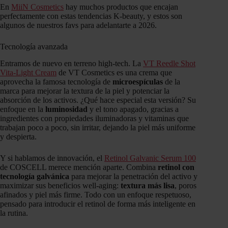
En
MiiN Cosmetics
hay muchos productos que encajan
perfectamente con estas tendencias K-beauty, y estos son
algunos de nuestros favs para adelantarte a 2026.
Tecnología avanzada
Entramos de nuevo en terreno high-tech. La
VT Reedle Shot
Vita-Light Cream
de VT Cosmetics es una crema que
aprovecha la famosa tecnología de
microespículas
de la
marca para mejorar la textura de la piel y potenciar la
absorción de los activos. ¿Qué hace especial esta versión? Su
enfoque en la
luminosidad
y el tono apagado, gracias a
ingredientes con propiedades iluminadoras y vitaminas que
trabajan poco a poco, sin irritar, dejando la piel más uniforme
y despierta.
Y si hablamos de innovación, el
Retinol Galvanic Serum 100
de COSCELL merece mención aparte. Combina
retinol con
tecnología galvánica
para mejorar la penetración del activo y
maximizar sus beneficios well-aging:
textura más lisa
, poros
afinados y piel más firme. Todo con un enfoque respetuoso,
pensado para introducir el retinol de forma más inteligente en
la rutina.