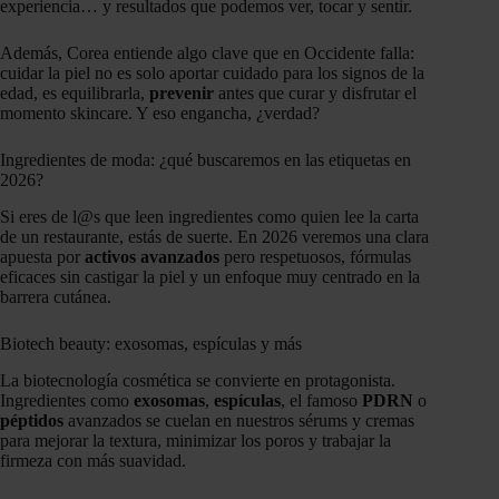
experiencia… y resultados que podemos ver, tocar y sentir.
Además, Corea entiende algo clave que en Occidente falla:
cuidar la piel no es solo aportar cuidado para los signos de la
edad, es equilibrarla,
prevenir
antes que curar y disfrutar el
momento skincare. Y eso engancha, ¿verdad?
Ingredientes de moda: ¿qué buscaremos en las etiquetas en
2026?
Si eres de l@s que leen ingredientes como quien lee la carta
de un restaurante, estás de suerte. En 2026 veremos una clara
apuesta por
activos avanzados
pero respetuosos, fórmulas
eficaces sin castigar la piel y un enfoque muy centrado en la
barrera cutánea.
Biotech beauty: exosomas, espículas y más
La biotecnología cosmética se convierte en protagonista.
Ingredientes como
exosomas
,
espículas
, el famoso
PDRN
o
péptidos
avanzados se cuelan en nuestros sérums y cremas
para mejorar la textura, minimizar los poros y trabajar la
firmeza con más suavidad.