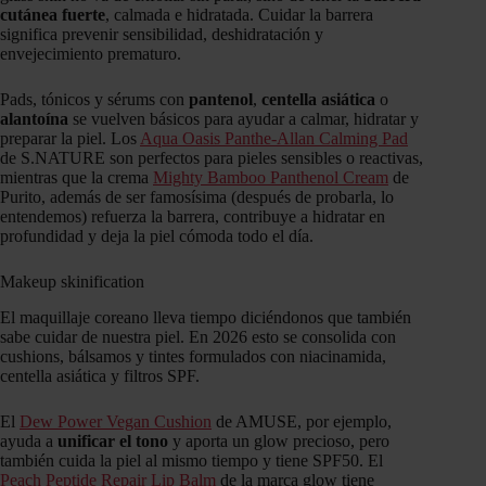
cutánea fuerte
, calmada e hidratada. Cuidar la barrera
significa prevenir sensibilidad, deshidratación y
envejecimiento prematuro.
Pads, tónicos y sérums con
pantenol
,
centella asiática
o
alantoína
se vuelven básicos para ayudar a calmar, hidratar y
preparar la piel. Los
Aqua Oasis Panthe-Allan Calming Pad
de S.NATURE son perfectos para pieles sensibles o reactivas,
mientras que la crema
Mighty Bamboo Panthenol Cream
de
Purito, además de ser famosísima (después de probarla, lo
entendemos) refuerza la barrera, contribuye a hidratar en
profundidad y deja la piel cómoda todo el día.
Makeup skinification
El maquillaje coreano lleva tiempo diciéndonos que también
sabe cuidar de nuestra piel. En 2026 esto se consolida con
cushions, bálsamos y tintes formulados con niacinamida,
centella asiática y filtros SPF.
El
Dew Power Vegan Cushion
de AMUSE, por ejemplo,
ayuda a
unificar el tono
y aporta un glow precioso, pero
también cuida la piel al mismo tiempo y tiene SPF50. El
Peach Peptide Repair Lip Balm
de la marca glow tiene