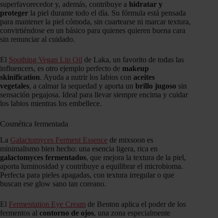
superfavorecedor y, además, contribuye a
hidratar y
proteger
la piel durante todo el día. Su fórmula está pensada
para mantener la piel cómoda, sin cuartearse ni marcar textura,
convirtiéndose en un básico para quienes quieren buena cara
sin renunciar al cuidado.
El
Soothing Vegan Lip Oil
de Laka, un favorito de todas las
influencers, es otro ejemplo perfecto de
makeup
skinification
. Ayuda a nutrir los labios con
aceites
vegetales
, a calmar la sequedad y aporta un
brillo jugoso
sin
sensación pegajosa. Ideal para llevar siempre encima y cuidar
los labios mientras los embellece.
Cosmética fermentada
La
Galactomyces Ferment Essence
de mixsoon es
minimalismo bien hecho: una esencia ligera, rica en
galactomyces fermentados
, que mejora la textura de la piel,
aporta luminosidad y contribuye a equilibrar el microbioma.
Perfecta para pieles apagadas, con textura irregular o que
buscan ese glow sano tan coreano.
El
Fermentation Eye Cream
de Benton aplica el poder de los
fermentos al
contorno de ojos
, una zona especialmente