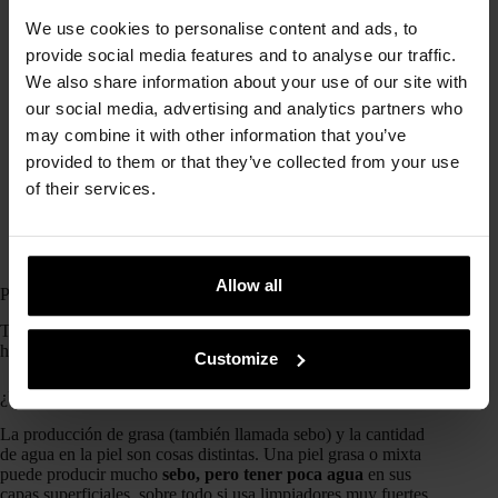
Cleanse Me Softly Milk Cleanser
– Sioris
Cleansing Gel Be Clean Be Moist
– Huxley
We use cookies to personalise content and ads, to
Rice And Shine Hyaluronic Acid Essence Toner
–
provide social media features and to analyse our traffic.
Meisani
We also share information about your use of our site with
Hyalucollagen Essence Mist Origin
– MIGUHARA
Hyaluronic Acid & Algae Moisture Boosting Mask
–
our social media, advertising and analytics partners who
Ondo Beauty 36.5
may combine it with other information that you’ve
Cicaluronic Water Fit Mask
– Mizon
provided to them or that they’ve collected from your use
Hydro Plump Treatment Essence
– Dr.Jart+
Hydro Boost Serum
– Village 11 Factory
of their services.
Jojo-Avo Melting Butter Cream
– Meisani
Squalane & Bakuchiol Sleeping Pack
– Ondo Beauty
36.5
Allow all
Preguntas frecuentes sobre piel deshidratada
Terminamos con las preguntas más frecuentes que nos soléis
hacer sobre piel deshidratada.
Customize
¿Por qué mi piel está deshidratada si es grasa o mixta?
La producción de grasa (también llamada sebo) y la cantidad
de agua en la piel son cosas distintas. Una piel grasa o mixta
puede producir mucho
sebo, pero tener poca agua
en sus
capas superficiales, sobre todo si usa limpiadores muy fuertes,