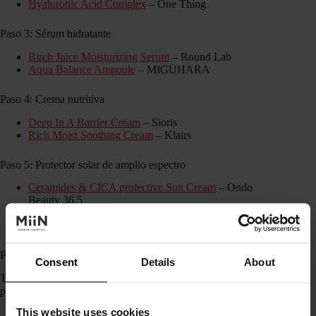
Hyaluronic Acid Complex
– One Thing
Paso 3: Sérum hidratante
Birch Juice Moisturizing Serum
– Round Lab
Aqua Balance Ampoule
– MIGUHARA
Paso 4: Crema nutritiva
Deep In A Barrier Cream
– Sioris
Rich Moist Soothing Cream
– Klairs
Paso 5: Protector solar de amplio espectro
Ceramides & CICA protective Sun Cream
– Ondo
Beauty 36.5
UV Defense Moist Cream SPF50+ PA++++
– By
Wishtrend
Productos recomendados de MiiN Cosmetics
Consent
Details
About
Te proponemos más opciones de cosméticos coreanos top para
piel deshidratada.
This website uses cookies