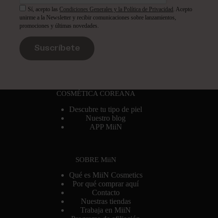
Sí, acepto las
Condiciones Generales y la Política de Privacidad
. Acepto
unirme a la Newsletter y recibir comunicaciones sobre lanzamientos,
promociones y últimas novedades.
Suscríbete
COSMÉTICA COREANA
Descubre tu tipo de piel
Nuestro blog
APP MiiN
SOBRE MiiN
Qué es MiiN Cosmetics
Por qué comprar aquí
Contacto
Nuestras tiendas
Trabaja en MiiN