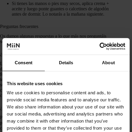
Si tienes las manos o pies muy secos, aplica crema +
aceite y luego ponte guantes o calcetines de algodón
antes de dormir. Lo notarás a la mañana siguiente.
Preguntas frecuentes
Os damos algunas respuestas a lo que más nos preguntáis
sobre cosmética corporal coreana.
¿Qué diferencia hay entre rutina facial y corporal coreana?
Consent
Details
About
La filosofía es la misma: limpiar, hidratar y proteger. La
diferencia está en el tipo de productos: el rostro requiere
fórmulas más específicas, mientras que el cuerpo necesita
texturas que cubran
más superficie
de forma práctica. Por
This website uses cookies
supuesto, si quieres, puedes aplicarte cosméticos faciales en el
cuerpo, pero gastarás mucho producto, tal vez no te salga a
We use cookies to personalise content and ads, to
cuenta.
provide social media features and to analyse our traffic.
We also share information about your use of our site with
¿Puede combinarse con cosmética occidental?
our social media, advertising and analytics partners who
Por supuesto. Se trata de encontrar la
mejor combinación
may combine it with other information that you’ve
para tu piel. Puedes usar tu crema habitual y complementarla
con un aceite corporal coreano, por ejemplo.
provided to them or that they’ve collected from your use