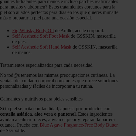
guantes hidratantes para manos e incluso parches reafirmantes
para muslos y abdomen? Estos tratamientos coreanos para la
piel son aliados perfectos para días en los que quieres mimarte
más o preparar la piel para una ocasión especial.
Fig Whisky Body Oil
de Anillo, aceite corporal.
Self Aesthetic Soft Foot Mask
de G9SKIN, mascarilla
de pies.
Self Aesthetic Soft Hand Mask
de G9SKIN, mascarilla
de manos.
Tratamientos especializados para cada necesidad
No tod@s tenemos las mismas preocupaciones cutáneas. La
ventaja del cuidado corporal coreano es que ofrece soluciones
personalizadas y fáciles de incorporar a tu rutina.
Calmantes y nutritivos para pieles sensibles
Si tu piel se irrita con facilidad, apuesta por productos con
centella asiática, aloe vera o pantenol
. Estos ingredientes
ayudan a calmar rojeces, alivian el picor y reparan la barrera
cutánea. Prueba con
Blue Agave Fragrance-Free Body Butter
de Skybottle.