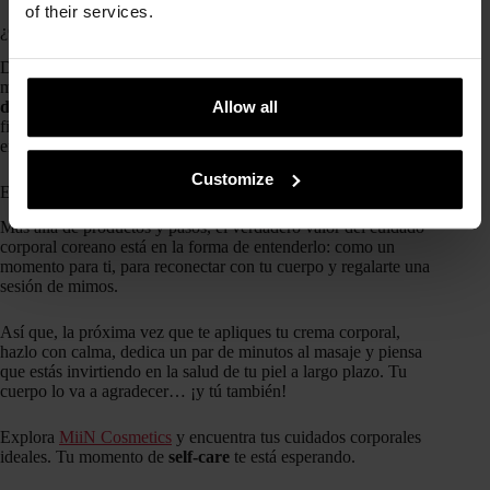
of their services.
¿Cuánto tarda en notarse el cambio?
Depende de la constancia y del estado inicial de tu piel. Lo
más habitual es notar la piel más suave e hidratada
en pocos
días
. Los resultados más significativos, como mejora de la
Allow all
firmeza o reducción de la textura irregular, suelen aparecer
entre 4 y 6 semanas.
Customize
El secreto está en disfrutar del ritual
Más allá de productos y pasos, el verdadero valor del cuidado
corporal coreano está en la forma de entenderlo: como un
momento para ti, para reconectar con tu cuerpo y regalarte una
sesión de mimos.
Así que, la próxima vez que te apliques tu crema corporal,
hazlo con calma, dedica un par de minutos al masaje y piensa
que estás invirtiendo en la salud de tu piel a largo plazo. Tu
cuerpo lo va a agradecer… ¡y tú también!
Explora
MiiN Cosmetics
y encuentra tus cuidados corporales
ideales. Tu momento de
self-care
te está esperando.