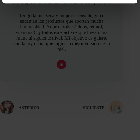
escribir, así que este puesto estaba hecho para mí.
Tengo la piel seca y un poco sensible, y me
encantan los productos que aportan mucha
luminosidad. Adoro probar ácidos, retinol,
vitamina C y todos esos activos que llevan una
rutina al siguiente nivel. Mi objetivo es guiarte
con la tuya para que logres la mejor versión de tu
piel.
ANTERIOR
SIGUIENTE