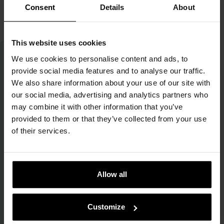
Consent
Details
About
This website uses cookies
We use cookies to personalise content and ads, to
provide social media features and to analyse our traffic.
We also share information about your use of our site with
our social media, advertising and analytics partners who
may combine it with other information that you’ve
provided to them or that they’ve collected from your use
Maria Altur
of their services.
Brand Ambassador
También me llaman
Maria MiiN
porque llevo ya
7 años trabajando en la mejor empresa de
Allow all
cosmética coreana del mundo. :)
Consumo contenido beauty y soy fan de la
Customize
cultura coreana y el K-pop desde adolescente, y
como traductora siempre me ha encantado leer y