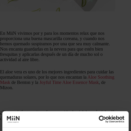
En MiiN vivimos por y para los momentos relax que nos
proporciona una buena mascarilla coreana, y cuando nos
hemos quemado suspiramos por una que sea muy calmante.
Nos encanta guardarlas en la nevera para que estén bien
fresquitas y aplicarlas después de un día de mucho sol o
actividad al aire libre.
El aloe vera es uno de los mejores ingredientes para cuidar las
quemaduras solares, por lo que nos encantan la
Aloe Soothing
Mask
de Benton y la
Joyful Time Aloe Essence Mask
, de
Mizon.
¿Tienes algún truquito más para cuidar la piel después del sol?
¿Has probado alguno de estos? ¡Queremos saberlos todos!
Maria Altur