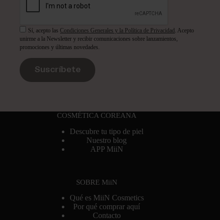
Sí, acepto las
Condiciones Generales y la Política de Privacidad
. Acepto
unirme a la Newsletter y recibir comunicaciones sobre lanzamientos,
promociones y últimas novedades.
Suscríbete
COSMÉTICA COREANA
Descubre tu tipo de piel
Nuestro blog
APP MiiN
SOBRE MiiN
Qué es MiiN Cosmetics
Por qué comprar aquí
Contacto