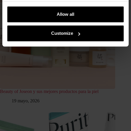
Allow all
Customize
Beauty of Joseon y sus mejores productos para la piel
19 mayo, 2026