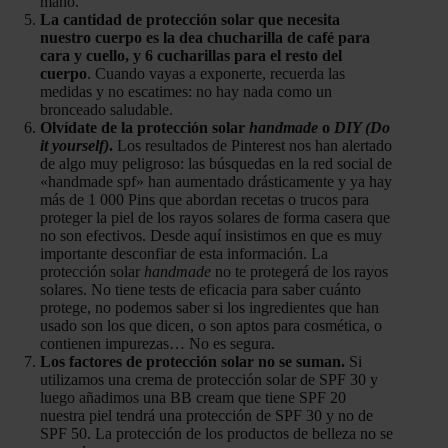
mano.
La cantidad de protección solar que necesita
nuestro cuerpo es la dea chucharilla de café para
cara y cuello, y 6 cucharillas para el resto del
cuerpo
. Cuando vayas a exponerte, recuerda las
medidas y no escatimes: no hay nada como un
bronceado saludable.
Olvídate de la protección solar
handmade
o
DIY (Do
it yourself)
.
Los resultados de Pinterest nos han alertado
de algo muy peligroso: las búsquedas en la red social de
«handmade spf» han aumentado drásticamente y ya hay
más de 1 000 Pins que abordan recetas o trucos para
proteger la piel de los rayos solares de forma casera que
no son efectivos. Desde aquí insistimos en que es muy
importante desconfiar de esta información. La
protección solar
handmade
no te protegerá de los rayos
solares. No tiene tests de eficacia para saber cuánto
protege, no podemos saber si los ingredientes que han
usado son los que dicen, o son aptos para cosmética, o
contienen impurezas… No es segura.
Los factores de protección solar no se suman.
Si
utilizamos una crema de protección solar de SPF 30 y
luego añadimos una BB cream que tiene SPF 20
nuestra piel tendrá una protección de SPF 30 y no de
SPF 50. La protección de los productos de belleza no se