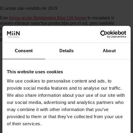
El aceite más vendido de 2019
Este
lujoso aceite Brightening Blue Oil Serum
te encantará si
quieres eliminar manchas producidas por el sol, pero también
hormonales o provocadas por el acné. Ilumina la piel tosca,
aportándole un brillo sano y precioso. Es súper ligero y
puedes usarlo tengas el tipo de piel que tengas.
Consent
Details
About
This website uses cookies
We use cookies to personalise content and ads, to
provide social media features and to analyse our traffic.
We also share information about your use of our site with
our social media, advertising and analytics partners who
may combine it with other information that you’ve
provided to them or that they’ve collected from your use
of their services.