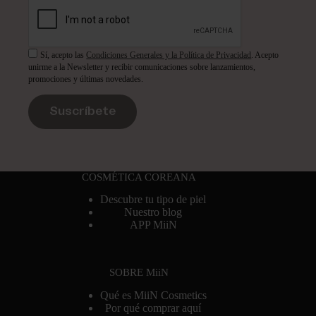
Sí, acepto las
Condiciones Generales y la Política de Privacidad
. Acepto
unirme a la Newsletter y recibir comunicaciones sobre lanzamientos,
promociones y últimas novedades.
Suscríbete
COSMÉTICA COREANA
Descubre tu tipo de piel
Nuestro blog
APP MiiN
SOBRE MiiN
Qué es MiiN Cosmetics
Por qué comprar aquí