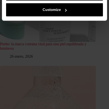
Customize
Purito: la marca coreana viral para una piel equilibrada y
luminosa
26 enero, 2026