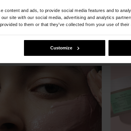
Recomendaciones
Rec
e content and ads, to provide social media features and to analy
ejores sérums coreanos para pieles maduras
Para qué si
 our site with our social media, advertising and analytics partn
correctame
as, pérdida de elasticidad, textura irregular… la piel
 provided to them or that they’ve collected from your use of their
a tiene sus particularidades, y por eso necesita una
No siempre
a adaptada. No hacen falta milagros, solamente
contorno d
dos específicos para poder atenuar de la mejor forma
pruebas. Añ
le los signos de la edad. El…
mucho la ap
Customize