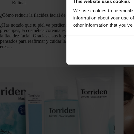
This website uses cookies
Rutinas
We use cookies to personalis
¿Cómo reducir la flacidez facial de manera más efectiva?
Los m
information about your use of
¿Has notado que tu piel va perdiendo firmeza? No te
Arrug
other information that you’ve
preocupes, la cosmética coreana está aquí para ayudarte con
madur
la flacidez facial. Gracias a sus ingredientes y rutinas
rutin
pensados para reafirmar y cuidar la piel a largo plazo, si
cuida
eres…
posib