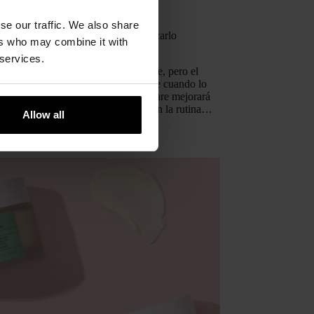
omendaciones
se our traffic. We also share
rve el contorno de ojos y cómo aplicarlo
ers who may combine it with
nte
 services.
 le damos la importancia que merece, pero el
e ojos se convierte en imprescindible cuando lo
adir este paso en tu rutina de skincare mejorará
ariencia de tu mirada; es esencial en la rutina…
Allow all