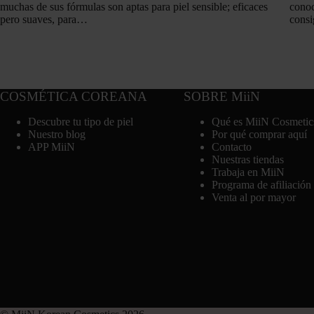
muchas de sus fórmulas son aptas para piel sensible; eficaces
conoc
pero suaves, para…
consi
COSMÉTICA COREANA
SOBRE MiiN
Descubre tu tipo de piel
Qué es MiiN Cosmetic
Nuestro blog
Por qué comprar aquí
APP MiiN
Contacto
Nuestras tiendas
Trabaja en MiiN
Programa de afiliación
Venta al por mayor