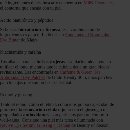
qué ingredientes debes buscar y encuentra en
MiiN Cosmetics
el contorno que encaja con tu piel.
Ácido hialurónico y péptidos
Si buscas
hidratación
y
firmeza
, esta combinación de
ingredientes es para ti. La tienes en
Fundamental Nourishing
Eye Butter
de Klairs.
Niacinamida y cafeína
Tus aliadas para las
bolsas
y
ojeras
. La niacinamida ayuda a
unificar el tono, mientras que la cafeína tiene un gran efecto
revitalizante. Las encontrarás en
Caffeine & Green Tea
Antioxidant Eye Patches
de Ondo Beauty 36.5, unos parches
para los ojos que son un bestseller total.
Retinol y ginseng
Tanto el retinol como el retinal, conocidos por su capacidad de
promover la
renovación celular
, junto con el ginseng, con
propiedades
antioxidantes
, son perfectos para un contorno
well-aging. Consigue una piel más tersa e iluminada con
Revive Eye Serum: Ginseng + Retinal
de Beauty of Joseon,