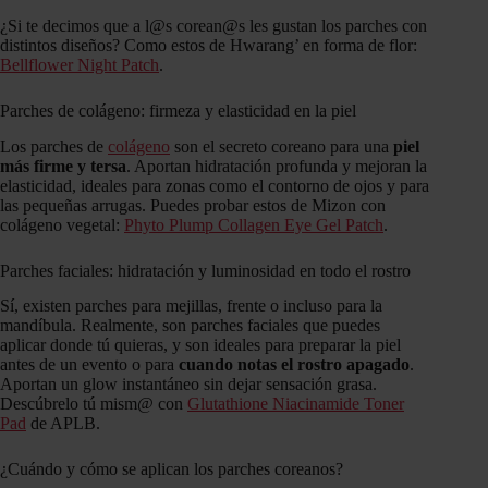
¿Si te decimos que a l@s corean@s les gustan los parches con
distintos diseños? Como estos de Hwarang’ en forma de flor:
Bellflower Night Patch
.
Parches de colágeno: firmeza y elasticidad en la piel
Los parches de
colágeno
son el secreto coreano para una
piel
más firme y tersa
. Aportan hidratación profunda y mejoran la
elasticidad, ideales para zonas como el contorno de ojos y para
las pequeñas arrugas. Puedes probar estos de Mizon con
colágeno vegetal:
Phyto Plump Collagen Eye Gel Patch
.
Parches faciales: hidratación y luminosidad en todo el rostro
Sí, existen parches para mejillas, frente o incluso para la
mandíbula. Realmente, son parches faciales que puedes
aplicar donde tú quieras, y son ideales para preparar la piel
antes de un evento o para
cuando notas el rostro apagado
.
Aportan un glow instantáneo sin dejar sensación grasa.
Descúbrelo tú mism@ con
Glutathione Niacinamide Toner
Pad
de APLB.
¿Cuándo y cómo se aplican los parches coreanos?