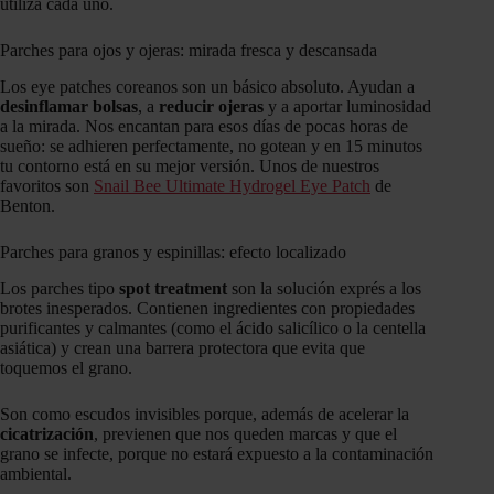
utiliza cada uno.
Parches para ojos y ojeras: mirada fresca y descansada
Los eye patches coreanos son un básico absoluto. Ayudan a
desinflamar bolsas
, a
reducir ojeras
y a aportar luminosidad
a la mirada. Nos encantan para esos días de pocas horas de
sueño: se adhieren perfectamente, no gotean y en 15 minutos
tu contorno está en su mejor versión. Unos de nuestros
favoritos son
Snail Bee Ultimate Hydrogel Eye Patch
de
Benton.
Parches para granos y espinillas: efecto localizado
Los parches tipo
spot treatment
son la solución exprés a los
brotes inesperados. Contienen ingredientes con propiedades
purificantes y calmantes (como el ácido salicílico o la centella
asiática) y crean una barrera protectora que evita que
toquemos el grano.
Son como escudos invisibles porque, además de acelerar la
cicatrización
, previenen que nos queden marcas y que el
grano se infecte, porque no estará expuesto a la contaminación
ambiental.